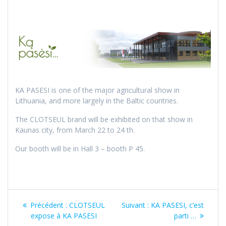
KA PASESI is one of the major agricultural show in
Lithuania, and more largely in the Baltic countries.
The CLOTSEUL brand will be exhibited on that show in
Kaunas city, from March 22 to 24 th.
Our booth will be in Hall 3 – booth P 45.
Navigation
Article
Article
Précédent :
CLOTSEUL
Suivant :
KA PASESI, c’est
de
précédent
suivant
expose à KA PASESI
parti …
:
: