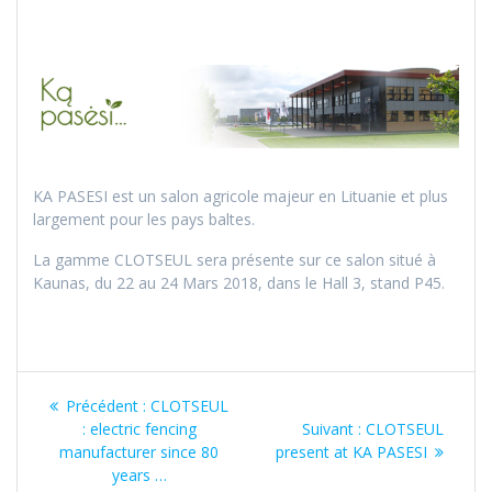
KA PASESI est un salon agricole majeur en Lituanie et plus
largement pour les pays baltes.
La gamme CLOTSEUL sera présente sur ce salon situé à
Kaunas, du 22 au 24 Mars 2018, dans le Hall 3, stand P45.
Navigation
Article
Précédent :
CLOTSEUL
de
précédent
Article
: electric fencing
Suivant :
CLOTSEUL
:
suivant
manufacturer since 80
present at KA PASESI
l’article
:
years …