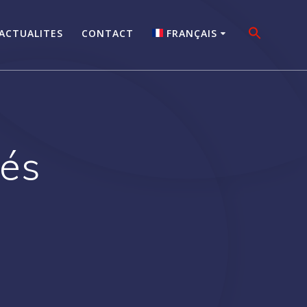
ACTUALITES
CONTACT
FRANÇAIS
NEDERLANDS
ENGLISH
FRANÇAIS
tés
DEUTSCH
ITALIANO
PORTUGUÊS
ESPAÑOL