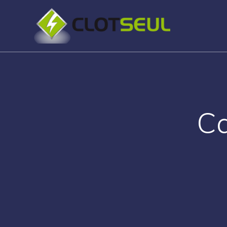
Passer
au
contenu
Ca