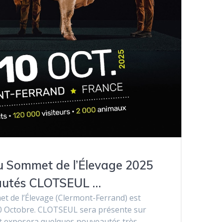
 Sommet de l’Élevage 2025
eautés CLOTSEUL …
et de l’Élevage (Clermont-Ferrand) est
 Octobre. CLOTSEUL sera présente sur
 et exposera quelques nouveautés très