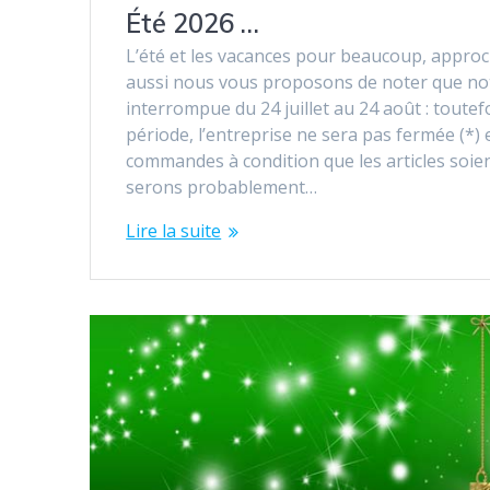
Été 2026 …
L’été et les vacances pour beaucoup, approc
aussi nous vous proposons de noter que no
interrompue du 24 juillet au 24 août : toutef
période, l’entreprise ne sera pas fermée (*) 
commandes à condition que les articles soient
serons probablement…
Lire la suite