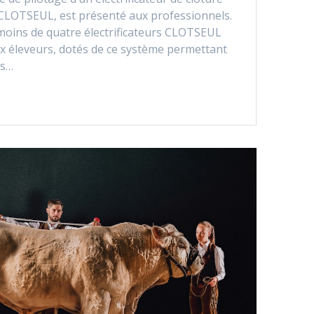
CLOTSEUL, est présenté aux professionnels.
 moins de quatre électrificateurs CLOTSEUL
x éleveurs, dotés de ce système permettant
is…