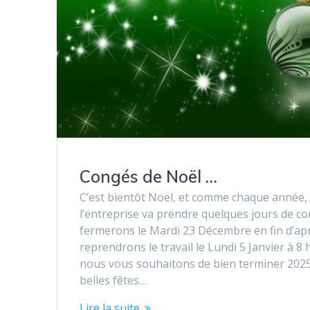
Congés de Noël …
C’est bientôt Noël, et comme chaque année, 
l’entreprise va prendre quelques jours de co
fermerons le Mardi 23 Décembre en fin d’apr
reprendrons le travail le Lundi 5 Janvier à 8
nous vous souhaitons de bien terminer 2025
belles fêtes…
Lire la suite