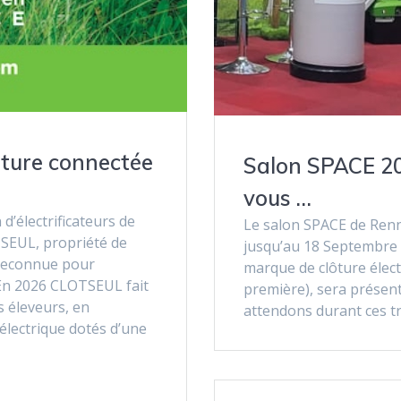
ture connectée
Salon SPACE 20
vous …
d’électrificateurs de
Le salon SPACE de Renne
TSEUL, propriété de
jusqu’au 18 Septembre
reconnue pour
marque de clôture élect
. En 2026 CLOTSEUL fait
première), sera présent
s éleveurs, en
attendons durant ces tr
 électrique dotés d’une