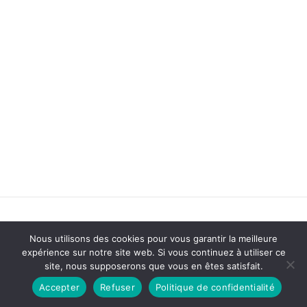
Nous utilisons des cookies pour vous garantir la meilleure
© 2026 Clotseul. Construit avec WordPress et le
thème
expérience sur notre site web. Si vous continuez à utiliser ce
Mesmerize
site, nous supposerons que vous en êtes satisfait.
Accepter
Refuser
Politique de confidentialité