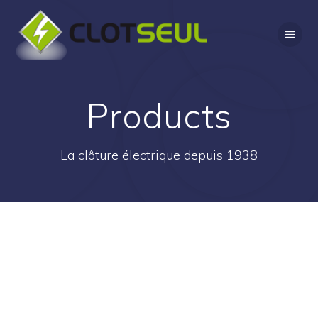
Passer
au
contenu
Products
La clôture électrique depuis 1938