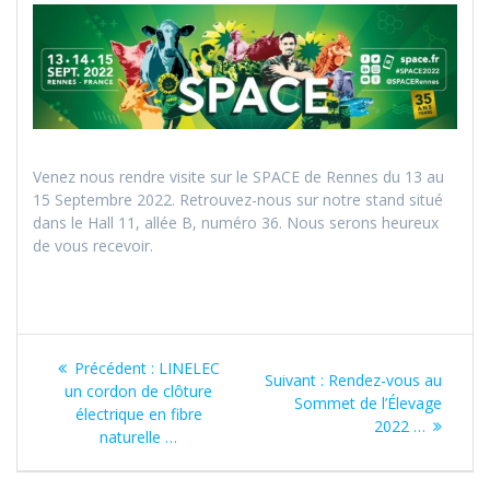
Venez nous rendre visite sur le SPACE de Rennes du 13 au
15 Septembre 2022. Retrouvez-nous sur notre stand situé
dans le Hall 11, allée B, numéro 36. Nous serons heureux
de vous recevoir.
Navigation
Article
Précédent :
LINELEC
Article
Suivant :
Rendez-vous au
de
précédent
un cordon de clôture
suivant
Sommet de l’Élevage
:
électrique en fibre
:
2022 …
l’article
naturelle …