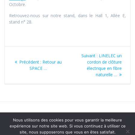
Octobre.
Retrouvez-nous sur notre stand, dans le Hall 1, Allée E,
stand n° 28.
Navigation
Article
Suivant :
LINELEC un
de
Article
suivant
Précédent :
Retour au
cordon de clôture
précédent
:
SPACE …
électrique en fibre
l’article
:
naturelle …
Nous utilisons des cookies pour vous garantir la meilleure
© 2026 Clotseul. Construit avec WordPress et le
thème
expérience sur notre site web. Si vous continuez à utiliser ce
Mesmerize
site, nous supposerons que vous en êtes satisfait.